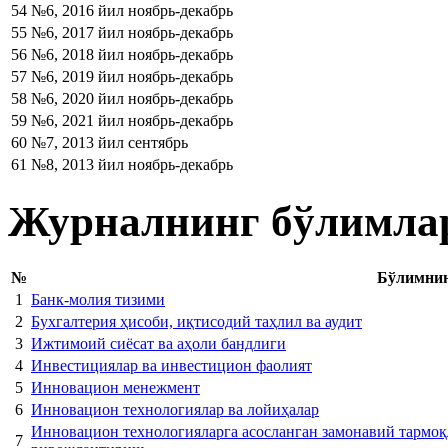
54
№6, 2016 йил ноябрь-декабрь
55
№6, 2017 йил ноябрь-декабрь
56
№6, 2018 йил ноябрь-декабрь
57
№6, 2019 йил ноябрь-декабрь
58
№6, 2020 йил ноябрь-декабрь
59
№6, 2021 йил ноябрь-декабрь
60
№7, 2013 йил сентябрь
61
№8, 2013 йил ноябрь-декабрь
Журналнинг бўлимлар
№
Бўлимнин
1
Банк-молия тизими
2
Бухгалтерия ҳисоби, иқтисодий таҳлил ва аудит
3
Ижтимоий сиёсат ва аҳоли бандлиги
4
Инвестициялар ва инвестицион фаолият
5
Инновацион менежмент
6
Инновацион технологиялар ва лойиҳалар
Инновацион технологияларга асосланган замонавий тармоқ
7