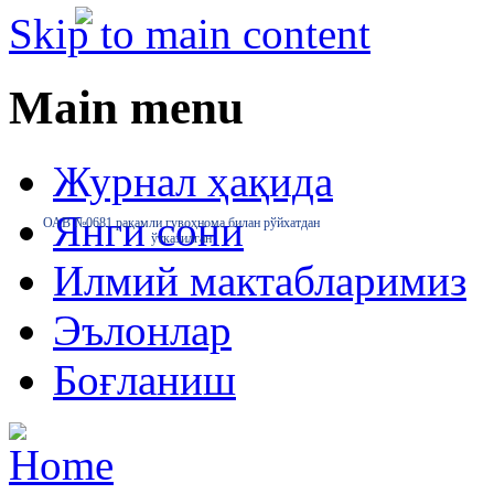
Skip to main content
Main menu
Журнал ҳақида
Янги сони
ОАВ №0681 рақамли гувоҳнома билан рўйхатдан
ўтказилган
Илмий мактабларимиз
Эълонлар
Боғланиш