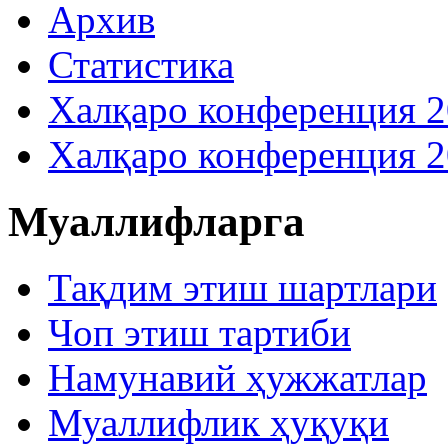
Архив
Статистика
Халқаро конференция 
Халқаро конференция 
Муаллифларга
Тақдим этиш шартлари
Чоп этиш тартиби
Намунавий ҳужжатлар
Муаллифлик ҳуқуқи