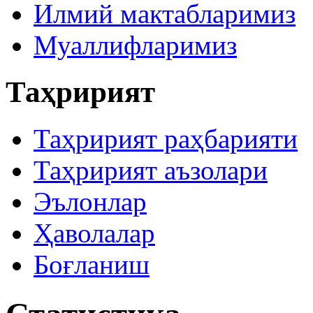
Илмий мактабларимиз
Муаллифларимиз
Таҳририят
Таҳририят раҳбарияти
Таҳририят аъзолари
Эълонлар
Ҳаволалар
Боғланиш