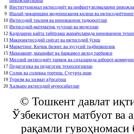
ривожлантириш
8
Институционал иқтисодиёт ва инфратузилмаларни ривожл
9
Ишлаб чиқаришни модернизация қилиш ва иқтисодиётнинг
10
Иқтисодий таълим ва инновацион тадқиқотлар
11
Иқтисодий-математик усуллар ва моделлар
12
Кадрларни қайта тайёрлаш жараёнларида инновацион техн
13
Макроиқтисодий сиёсат ва иқтисодий ўсиш
14
Маркетинг. Кичик бизнес ва хусусий тадбиркорлик
15
Маънавият, маърифат ва баркамол авлод тарбияси
16
Миллий иқтисодиёт тармоқ ва соҳаларида ахборот-коммун
17
Педагогика ва педагогик технологиялар
18
Солиқ ва солиққа тортиш. Суғурта иши
19
Туризм ва хизмат кўрсатиш
20
Халқаро иқтисодий муносабатлар
© Тошкент давлат иқти
Ўзбекистон матбуот ва 
рақамли гувоҳномаси 