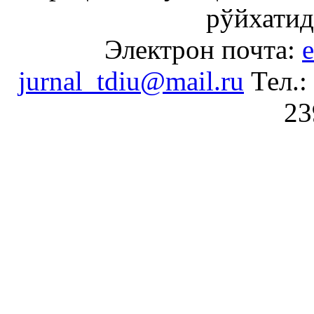
рўйхатид
Электрон почта:
e
jurnal_tdiu@mail.ru
Тел.:
23