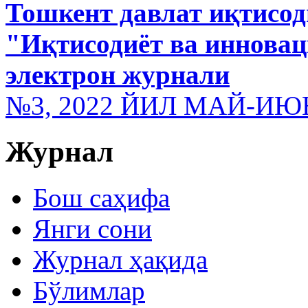
Тошкент давлат иқтисод
"Иқтисодиёт ва иннова
электрон журнали
№3, 2022 ЙИЛ МАЙ-ИЮ
Журнал
Бош саҳифа
Янги сони
Журнал ҳақида
Бўлимлар