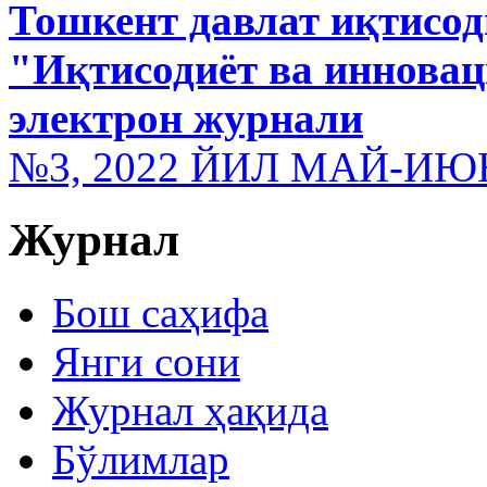
Тошкент давлат иқтисод
"Иқтисодиёт ва иннова
электрон журнали
№3, 2022 ЙИЛ МАЙ-ИЮ
Журнал
Бош саҳифа
Янги сони
Журнал ҳақида
Бўлимлар