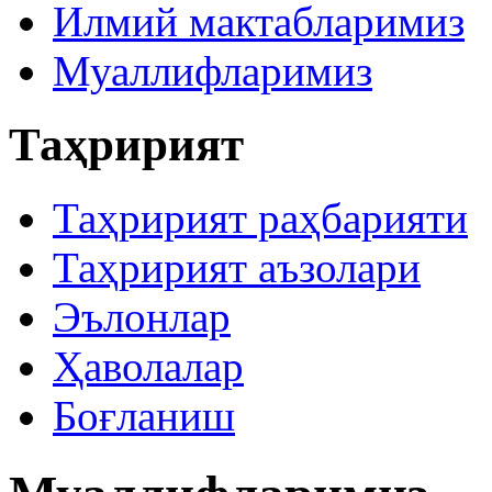
Илмий мактабларимиз
Муаллифларимиз
Таҳририят
Таҳририят раҳбарияти
Таҳририят аъзолари
Эълонлар
Ҳаволалар
Боғланиш