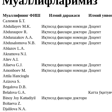
Муаллифларимиз
Муаллифнинг ФИШ
Илмий даражаси
Илмий унво
Салимов Б.Т.
Abdullayev M.K.
Иқтисод фанлари номзоди
Доцент
Abduraupov R.
Иқтисод фанлари доктори
Доцент
Abdurazakov A.A.
Иқтисод фанлари номзоди
Доцент
Abdusalomova N.B.
Иқтисод фанлари доктори
Доцент
Ablazov L.А.
Akramova N.I.
Aliev A.I.
Allaeva G.J.
Иқтисод фанлари номзоди
Доцент
Amonboev M.
Иқтисод фанлари номзоди
Доцент
Attila Hancioglu
Azizova S.
Begalova D.B.
Belalova G.A.
Катта ўқитув
Binoy Joy Kattadiyil
Иқтисод фанлари доктори
Boltaeva Z.
Djalilova N.A.