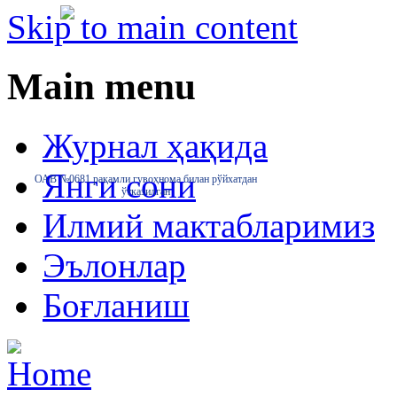
Skip to main content
Main menu
Журнал ҳақида
Янги сони
ОАВ №0681 рақамли гувоҳнома билан рўйхатдан
ўтказилган
Илмий мактабларимиз
Эълонлар
Боғланиш