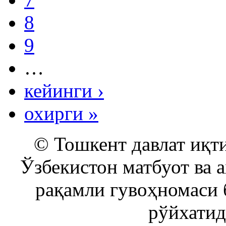
8
9
…
кейинги ›
охирги »
© Тошкент давлат иқти
Ўзбекистон матбуот ва 
рақамли гувоҳномаси 
рўйхатид