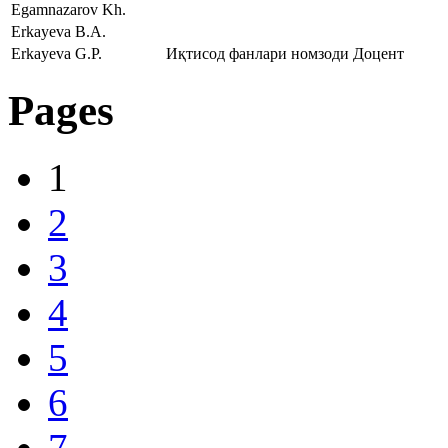
Egamnazarov Kh.
Erkayeva B.A.
Erkayeva G.P.
Иқтисод фанлари номзоди
Доцент
Pages
1
2
3
4
5
6
7