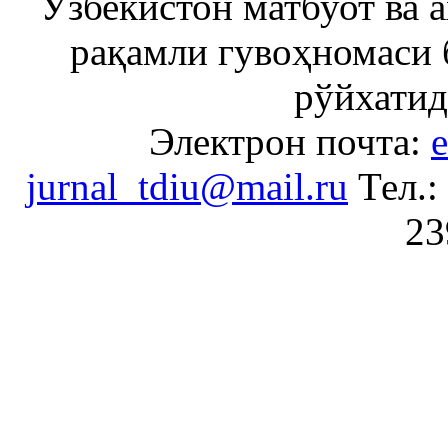
Ўзбекистон матбуот ва 
рақамли гувоҳномаси 
рўйхатид
Электрон почта:
e
jurnal_tdiu@mail.ru
Тел.:
23