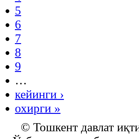
5
6
7
8
9
…
кейинги ›
охирги »
© Тошкент давлат иқти