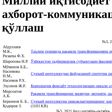
Миллий иқтисодиёт 
ахборот-коммуника
қўллаш
№3, 2
Абдуллаев
М.К.,
Таълим тизимида рақамли трансформацияни а
Ризаева Ф.Х.
Шаропова Н.Р.
Ўзбекистон тадбиркорлик субъектлари фаоли
Мўминов Б.Б.,
Насимова
Сунъий интеллектдан фойдаланиб синтетик ра
Н.М.,
Насимов Р.Х.
Эҳсонов Ж.Р.
Корпоратив форсайт технологиялари орқали 
Мирсоатов
Рақамли трансформация: мазмуни, моҳияти, ш
А.К.
Беркинов Б. Б.,
Сунъий интеллектни ривожлантиришнинг хори
Қодиров З.
(1103 KB)
№5, 2021 йил сентябрь-октябрь