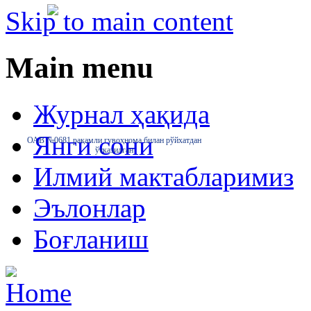
Skip to main content
Main menu
Журнал ҳақида
Янги сони
ОАВ №0681 рақамли гувоҳнома билан рўйхатдан
ўтказилган
Илмий мактабларимиз
Эълонлар
Боғланиш