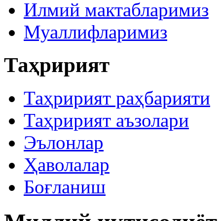
Илмий мактабларимиз
Муаллифларимиз
Таҳририят
Таҳририят раҳбарияти
Таҳририят аъзолари
Эълонлар
Ҳаволалар
Боғланиш