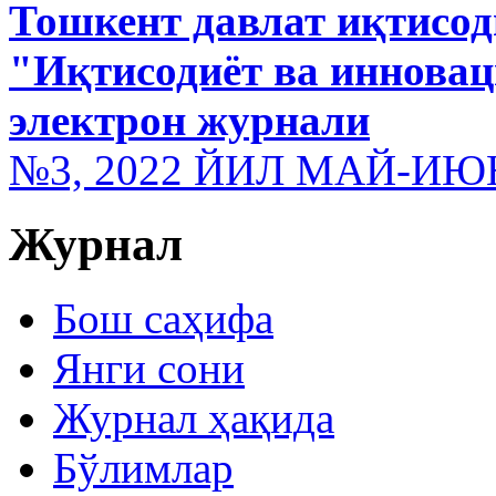
Тошкент давлат иқтисод
"Иқтисодиёт ва иннова
электрон журнали
№3, 2022 ЙИЛ МАЙ-ИЮ
Журнал
Бош саҳифа
Янги сони
Журнал ҳақида
Бўлимлар