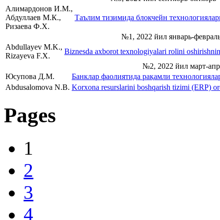
Алимардонов И.М.,
Абдуллаев М.К.,
Таълим тизимида блокчейн технологияла
Ризаева Ф.Х.
№1, 2022 йил январь-феврал
Abdullayev M.K.,
Biznesda axborot texnologiyalari rolini oshirishn
Rizayeva F.X.
№2, 2022 йил март-апр
Юсупова Д.М.
Банклар фаолиятида рақамли технологиял
Abdusalomova N.B.
Korxona resurslarini boshqarish tizimi (ERP) orq
Pages
1
2
3
4