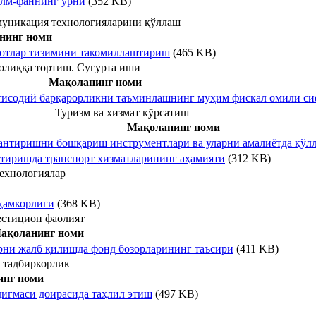
илм-фаннинг ўрни
(352 KB)
ммуникация технологияларини қўллаш
нинг номи
ротлар тизимини такомиллаштириш
(465 KB)
олиққа тортиш. Суғурта иши
Мақоланинг номи
қтисодий барқарорликни таъминлашнинг муҳим фискал омили си
Туризм ва хизмат кўрсатиш
Мақоланинг номи
лантиришни бошқариш инструментлари ва уларни амалиётда қў
тиришда транспорт хизматларининг аҳамияти
(312 KB)
ехнологиялар
 ҳамкорлиги
(368 KB)
естицион фаолият
ақоланинг номи
рни жалб қилишда фонд бозорларининг таъсири
(411 KB)
й тадбиркорлик
нг номи
игмаси доирасида таҳлил этиш
(497 KB)