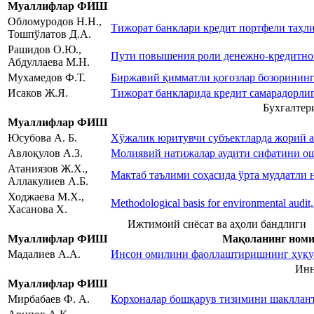
Муаллифлар ФИШ
Обломуродов Н.Н.,
Тижорат банклари кредит портфели таҳл
Тошпўлатов Д.А.
Рашидов О.Ю.,
Пути повышения роли денежно-кредитной
Абдуллаева М.Н.
Мухамедов Ф.Т.
Биржавий қимматли қоғозлар бозоринин
Исаков Ж.Я.
Тижорат банкларида кредит самарадорли
Бухгалтер
Муаллифлар ФИШ
Юсубова А. Б.
Хўжалик юритувчи субъектларда жорий 
Авлоқулов А.З.
Молиявий натижалар аудити сифатини о
Атаниязов Ж.Х.,
Мактаб таълими соҳасида ўрта муддатл
Аллакулиев А.Б.
Ходжаева М.Х.,
Methodological basis for environmental audit, 
Хасанова Х.
Ижтимоий сиёсат ва аҳоли бандлиги
Муаллифлар ФИШ
Мақоланинг ном
Мадалиев А.А.
Инсон омилини фаоллаштиришнинг ҳуқу
Инн
Муаллифлар ФИШ
Мирбабаев Ф. А.
Корхоналар бошқарув тизимини шакллан