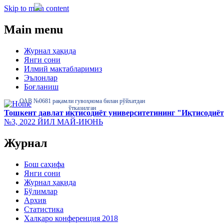
Skip to main content
Main menu
Журнал ҳақида
Янги сони
Илмий мактабларимиз
Эълонлар
Боғланиш
ОАВ №0681 рақамли гувоҳнома билан рўйхатдан
ўтказилган
Тошкент давлат иқтисодиёт университетининг "Иқтисодиёт
№3, 2022 ЙИЛ МАЙ-ИЮНЬ
Журнал
Бош саҳифа
Янги сони
Журнал ҳақида
Бўлимлар
Архив
Статистика
Халқаро конференция 2018