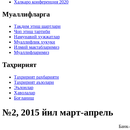
Халқаро конференция 2020
Муаллифларга
Тақдим этиш шартлари
Чоп этиш тартиби
Намунавий ҳужжатлар
Муаллифлик ҳуқуқи
Илмий мактабларимиз
Муаллифларимиз
Таҳририят
Таҳририят раҳбарияти
Таҳририят аъзолари
Эълонлар
Ҳаволалар
Боғланиш
№2, 2015 йил март-апрель
Банк-