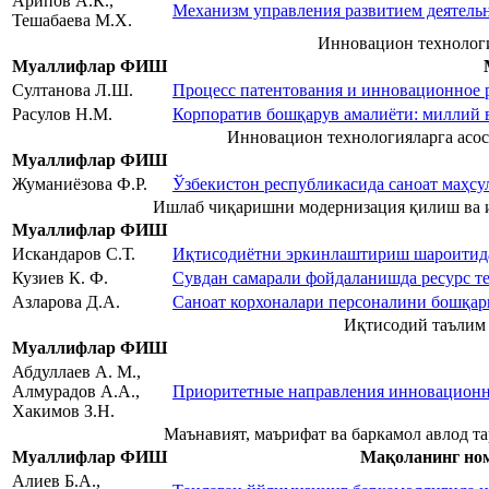
Арипов А.К.,
Механизм управления развитием деятель
Тешабаева М.Х.
Инновацион технологи
Муаллифлар ФИШ
Султанова Л.Ш.
Процесс патентования и инновационное р
Расулов Н.М.
Корпоратив бошқарув амалиёти: миллий 
Инновацион технологияларга асо
Муаллифлар ФИШ
Жуманиёзова Ф.Р.
Ўзбекистон республикасида саноат маҳсу
Ишлаб чиқаришни модернизация қилиш ва 
Муаллифлар ФИШ
Искандаров С.Т.
Иқтисодиётни эркинлаштириш шароитида
Кузиев К. Ф.
Сувдан самарали фойдаланишда ресурс 
Азларова Д.А.
Саноат корхоналари персоналини бошқа
Иқтисодий таълим 
Муаллифлар ФИШ
Абдуллаев А. М.,
Алмурадов А.А.,
Приоритетные направления инновационно
Хакимов З.Н.
Маънавият, маърифат ва баркамол авлод т
Муаллифлар ФИШ
Мақоланинг но
Алиев Б.А.,