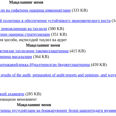
Мақоланинг номи
или ва сифатини ошириш имкониятлари
(333 KB)
 политики в обеспечение устойчивого экономического роста
(3
г ривожланиши ва таҳлили
(580 KB)
гини ошириш стратегиялари
(351 KB)
ия ҳисоби, иқтисодий таҳлил ва аудит
Мақоланинг номи
активлар таҳлилини такомиллаштириш
(415 KB)
шириш масалалари
(364 KB)
и натижавийликка йўналтирилган бюджетлаштириш
(459 KB)
results of the audit, preparation of audit reports and opinions, and wa
и
қий аҳамияти
(285 KB)
овацион менежмент
Мақоланинг номи
тириш хусусиятлари ва бошқарувнинг бозор шароитидаги муамм