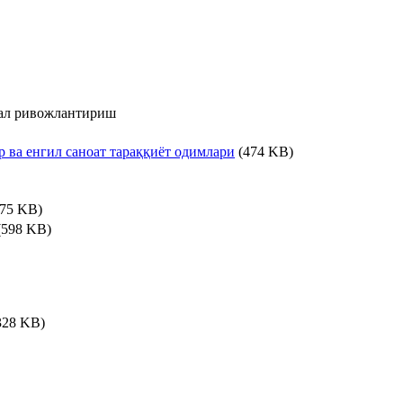
дал ривожлантириш
 ва енгил саноат тараққиёт одимлари
(474 KB)
75 KB)
(598 KB)
328 KB)