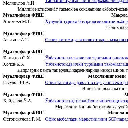
Танлаган йўлимизнинг баркамоллигида 
Мелиқулов А.Н.
Миллий иқтисодиёт тармоқ ва соҳаларида ахборот-ко
Муаллифлар ФИШ
Мақола
Алимова М.Т.
Ҳудудий туризм бозорида аналитик-ахбо
Солиқ ва с
Муаллифлар ФИШ
Агзамов А.Т.
Солиқ тизимидаги ислоҳотлар – макрои
Муаллифлар ФИШ
Хамидов О.Х.
Ўзбекистонда экологик туризмни ривож
Холов Б.Б.
Ўзбекистонда ички туризмни такомиллаш
Кадрларни қайта тайёрлаш жараёнларида инновацион т
Муаллифлар ФИШ
Мақоланинг номи
Расулов Ш.А.
Олий таълимда давлат ва хусусий сектор
Инвестициялар ва инв
Муаллифлар ФИШ
М
Ҳайдаров Ў.А.
Ўзбекистон иқтисодиётига инвестицияла
Маркетинг. Кичик бизнес ва хусуси
Муаллифлар ФИШ
Мақолани
Остонақулова Г. М.
Офис мебеллари маркетингини SCP парад