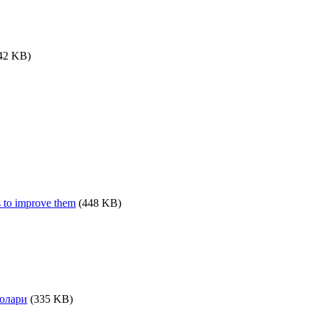
42 KB)
ys to improve them
(448 KB)
олари
(335 KB)