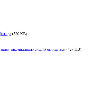
фатида
(520 KB)
ллашни такомиллаштириш йўналишлари
(427 KB)