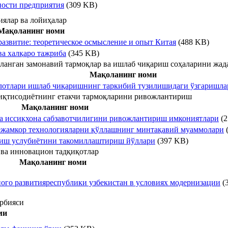
ности предприятия
(309 KB)
ялар ва лойиҳалар
Мақоланинг номи
азвитие: теоретическое осмысление и опыт Китая
(488 KB)
ва халқаро тажриба
(345 KB)
сланган замонавий тармоқлар ва ишлаб чиқариш соҳаларини жа
Мақоланинг номи
лотлари ишлаб чиқаришнинг таркибий тузилишидаги ўзгаришлар
иқтисодиётнинг етакчи тармоқларини ривожлантириш
Мақоланинг номи
 иссиқхона сабзавотчилигини ривожлантириш имкониятлари
(2
тежамкор технологияларни қўллашнинг минтақавий муаммолари
риш услубиётини такомиллаштириш йўллари
(397 KB)
ва инновацион тадқиқотлар
Мақоланинг номи
го развитияреспублики узбекистан в условиях модернизации
(
арбияси
ми