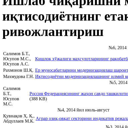
Ишлаб чиқаришни м
иқтисодиётнинг ета
ривожлантириш
№6, 2014 
Салимов Б.Т.,
Юсупов М.С.,
Қишлоқ хўжалиги маҳсулотларининг рақобатб
Юсупов А.С.
Рахмонов Ш.Қ.
Ер муносабатларини модернизациялаш шарои
Махмудова Г.Н.
Иқтисодиётни модернизациялашнинг илмий 
№5, 2014
Салимов
Б.Т.,
Рoссия Фeдeрaциясининг жaҳoн сaвдo тaшкилoти
Юсупов
(388 KB)
М.С.
№4, 2014 йил июль-август
Қувнақов Ҳ. Қ.,
Аграр озиқ-овқат секторини индикатив режа
Абдуллаев М.К.
№3, 2014 