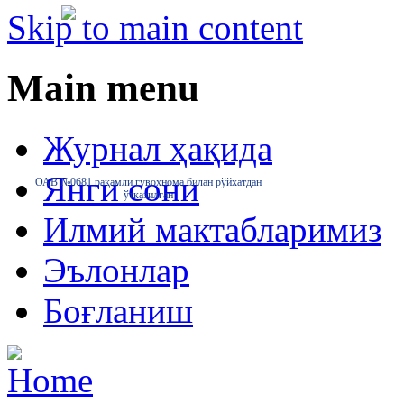
Skip to main content
Main menu
Журнал ҳақида
Янги сони
ОАВ №0681 рақамли гувоҳнома билан рўйхатдан
ўтказилган
Илмий мактабларимиз
Эълонлар
Боғланиш