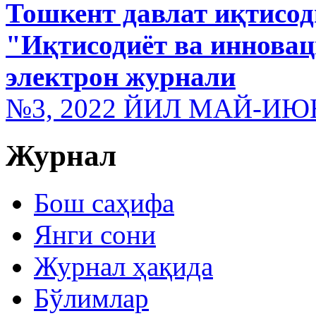
Тошкент давлат иқтисод
"Иқтисодиёт ва иннова
электрон журнали
№3, 2022 ЙИЛ МАЙ-ИЮ
Журнал
Бош саҳифа
Янги сони
Журнал ҳақида
Бўлимлар