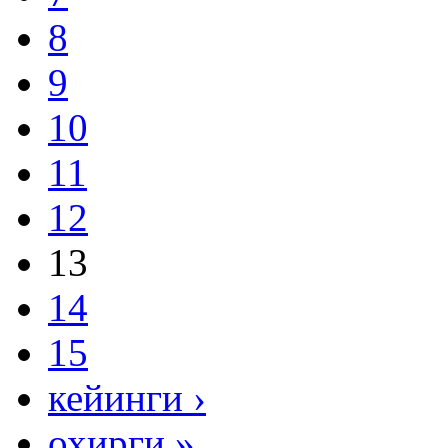
8
9
10
11
12
13
14
15
кейинги ›
охирги »