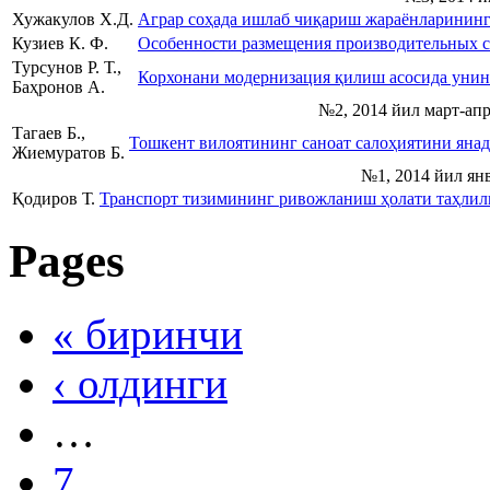
Хужакулов Х.Д.
Аграр соҳада ишлаб чиқариш жараёнларининг
Кузиев К. Ф.
Особенности размещения производительных си
Турсунов Р. Т.,
Корхонани модернизация қилиш асосида уни
Баҳронов А.
№2, 2014 йил март-апр
Тагаев Б.,
Тошкент вилоятининг саноат салоҳиятини янад
Жиемуратов Б.
№1, 2014 йил ян
Қодиров Т.
Транспорт тизимининг ривожланиш ҳолати таҳлил
Pages
« биринчи
‹ олдинги
…
7