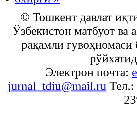
© Тошкент давлат иқти
Ўзбекистон матбуот ва 
рақамли гувоҳномаси 
рўйхатид
Электрон почта:
e
jurnal_tdiu@mail.ru
Тел.:
23