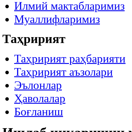
Илмий мактабларимиз
Муаллифларимиз
Таҳририят
Таҳририят раҳбарияти
Таҳририят аъзолари
Эълонлар
Ҳаволалар
Боғланиш