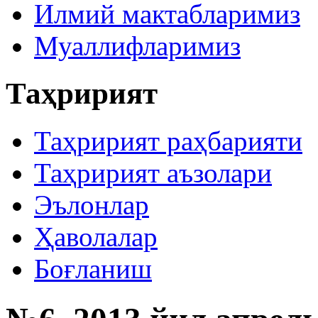
Илмий мактабларимиз
Муаллифларимиз
Таҳририят
Таҳририят раҳбарияти
Таҳририят аъзолари
Эълонлар
Ҳаволалар
Боғланиш