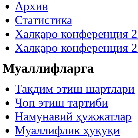
Архив
Статистика
Халқаро конференция 
Халқаро конференция 
Муаллифларга
Тақдим этиш шартлари
Чоп этиш тартиби
Намунавий ҳужжатлар
Муаллифлик ҳуқуқи