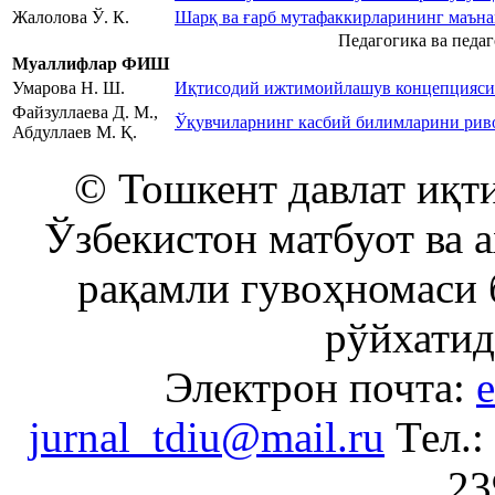
Жалолова Ў. К.
Шарқ ва ғарб мутафаккирларининг маъна
Педагогика ва педа
Муаллифлар ФИШ
Умарова Н. Ш.
Иқтисодий ижтимоийлашув концепцияси: 
Файзуллаева Д. М.,
Ўқувчиларнинг касбий билимларини рив
Абдуллаев М. Қ.
© Тошкент давлат иқти
Ўзбекистон матбуот ва 
рақамли гувоҳномаси 
рўйхатид
Электрон почта:
e
jurnal_tdiu@mail.ru
Тел.:
23