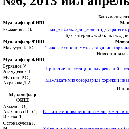
№6, 2013 йил апрел
Банк-молия ти
Муаллифлар ФИШ
Мақ
Рахманов З. Я.
Тижорат банклари фаолиятида стратегик
Бухгалтерия ҳисоби, иқтисодий 
Муаллифлар ФИШ
Мақол
Махсудов Б. Ю.
Тижорат сирини муҳофаза қилиш корхон
Инвестициялар 
Муаллифлар ФИШ
Бурханов У.,
Принятие инвестиционных решений в гос
Атамурадов Т.
Муратов Р.С.,
Мамлакатимиз бозорларида хорижий инв
Ахрарова Д.А.
Иннов
Муаллифлар
ФИШ
Ахмедов О.,
Атаханова Ш. С.,
Развитие инновационного менеджмета в к
Исаева Л.
Остонақулова Г.
М.,
Ўзбекистон Республикасида корпоратив 