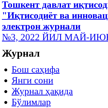
Тошкент давлат иқтисод
"Иқтисодиёт ва иннова
электрон журнали
№3, 2022 ЙИЛ МАЙ-ИЮ
Журнал
Бош саҳифа
Янги сони
Журнал ҳақида
Бўлимлар