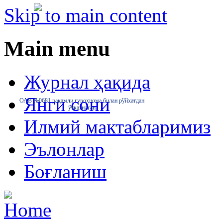
Skip to main content
Main menu
Журнал ҳақида
Янги сони
ОАВ №0681 рақамли гувоҳнома билан рўйхатдан
ўтказилган
Илмий мактабларимиз
Эълонлар
Боғланиш