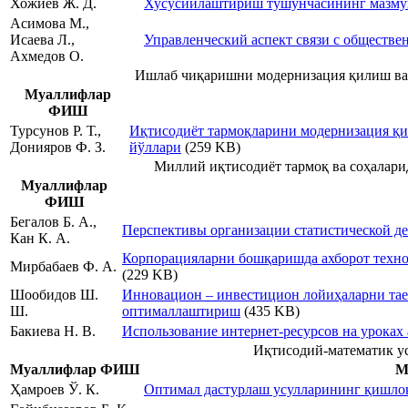
Хожиев Ж. Д.
Хусусийлаштириш тушунчасининг мазмуни
Асимова М.,
Исаева Л.,
Управленческий аспект связи с обществе
Ахмедов О.
Ишлаб чиқаришни модернизация қилиш ва
Муаллифлар
ФИШ
Турсунов Р. Т.,
Иқтисодиёт тармоқларини модернизация қ
Донияров Ф. З.
йўллари
(259 KB)
Миллий иқтисодиёт тармоқ ва соҳалари
Муаллифлар
ФИШ
Бегалов Б. А.,
Перспективы организации статистической д
Кан К. А.
Корпорацияларни бошқаришда ахборот техн
Мирбабаев Ф. А.
(229 KB)
Шообидов Ш.
Инновацион – инвестицион лойиҳаларни тае
Ш.
оптималлаштириш
(435 KB)
Бакиева Н. В.
Использование интернет-ресурсов на уроках 
Иқтисодий-математик ус
Муаллифлар ФИШ
М
Ҳамроев Ў. К.
Оптимал дастурлаш усулларининг қишло