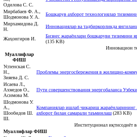
Одилова С. С.
Мирбабаев Ф. А.,
Бошқарув ахборот технологиялар тизими
Шодмонова У. А.
Мирхамидова Д.
Инновациялар ва тадбиркорликда янгилан
Н.
Бизнес жараёнлари бошқаруви тизимини я
Жаҳонгиров И.
(135 KB)
Инновацион те
Муаллифлар
ФИШ
Успенская С.
Н.,
Проблемы энергосбережения в жилищно-комму
Зияева Д. С.
Исаева Л.,
Ахмедов О.,
Пути совершенствования энергобаланса Узбек
Асимова М.
Шодмонова У.
А.,
Компаниялар ишлаб чиқариш жараёнларининг а
Шообидов Ш.
ахборот билан самарали таъминлаш
(283 KB)
Ш.
Институционал иқтисодиёт 
Муаллифлар ФИШ