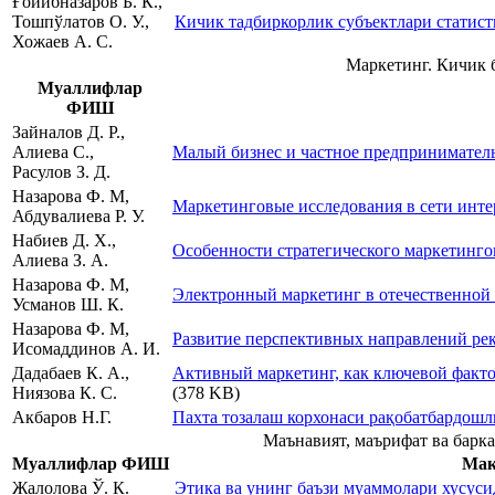
Ғойибназаров Б. К.,
Тошпўлатов О. У.,
Кичик тадбиркорлик субъектлари статис
Хожаев А. С.
Маркетинг. Кичик 
Муаллифлар
ФИШ
Зайналов Д. Р.,
Алиева С.,
Малый бизнес и частное предприниматель
Расулов З. Д.
Назарова Ф. М,
Маркетинговые исследования в сети инте
Абдувалиева Р. У.
Набиев Д. Х.,
Особенности стратегического маркетинго
Алиева З. А.
Назарова Ф. М,
Электронный маркетинг в отечественной 
Усманов Ш. К.
Назарова Ф. М,
Развитие перспективных направлений рек
Исомаддинов А. И.
Дадабаев К. А.,
Активный маркетинг, как ключевой факт
Ниязова К. С.
(378 KB)
Акбаров Н.Г.
Пахта тозалаш корхонаси рақобатбардош
Маънавият, маърифат ва барка
Муаллифлар ФИШ
Мақ
Жалолова Ў. К.
Этика ва унинг баъзи муаммолари хусуси