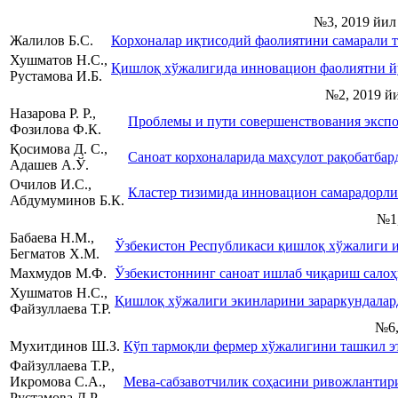
№3, 2019 йил
Жалилов Б.С.
Корхоналар иқтисодий фаолиятини самарали 
Хушматов Н.С.,
Қишлоқ хўжалигида инновацион фаолиятни й
Рустамова И.Б.
№2, 2019 й
Назарова Р. Р.,
Проблемы и пути совершенствования экспо
Фозилова Ф.К.
Қосимова Д. С.,
Саноат корхоналарида маҳсулот рақобатб
Адашев А.Ў.
Очилов И.С.,
Кластер тизимида инновацион самарадорли
Абдумуминов Б.К.
№1,
Бабаева Н.М.,
Ўзбекистон Республикаси қишлоқ хўжалиги 
Бегматов Х.М.
Махмудов М.Ф.
Ўзбекистоннинг саноат ишлаб чиқариш сало
Хушматов Н.С.,
Қишлоқ хўжалиги экинларини зараркундалар
Файзуллаева Т.Р.
№6,
Мухитдинов Ш.З.
Кўп тармоқли фермер хўжалигини ташкил э
Файзуллаева Т.Р.,
Икромова С.А.,
Мева-сабзавотчилик соҳасини ривожлантири
Рустамова Д.Р.