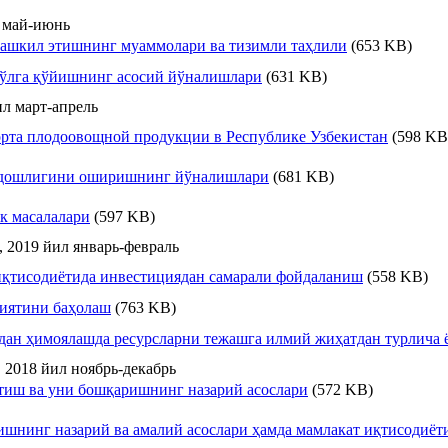
 май-июнь
ташкил этишнинг муаммолари ва тизимли таҳлили
(653 KB)
ўлга қўйишнинг асосий йўналишлари
(631 KB)
ил март-апрель
рта плодоовощной продукции в Республике Узбекистан
(598 KB
ардошлигини оширишнинг йўналишлари
(681 KB)
к масалалари
(597 KB)
 2019 йил январь-февраль
иқтисодиётида инвестициядан самарали фойдаланиш
(558 KB)
ҳиятини баҳолаш
(763 KB)
дан ҳимоялашда ресурсларни тежашга илмий жиҳатдан турлича 
 2018 йил ноябрь-декабрь
тиш ва уни бошқаришнинг назарий асослари
(572 KB)
шнинг назарий ва амалий асослари ҳамда мамлакат иқтисодиёт