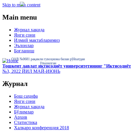
Skip to main content
Main menu
Журнал ҳақида
Янги сони
Илмий мактабларимиз
Эълонлар
Боғланиш
ОАВ №0681 рақамли гувоҳнома билан рўйхатдан
ўтказилган
Тошкент давлат иқтисодиёт университетининг "Иқтисодиёт
№3, 2022 ЙИЛ МАЙ-ИЮНЬ
Журнал
Бош саҳифа
Янги сони
Журнал ҳақида
Бўлимлар
Архив
Статистика
Халқаро конференция 2018