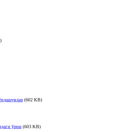
)
ёндашувлар
(602 KB)
идаги ўрни
(603 KB)