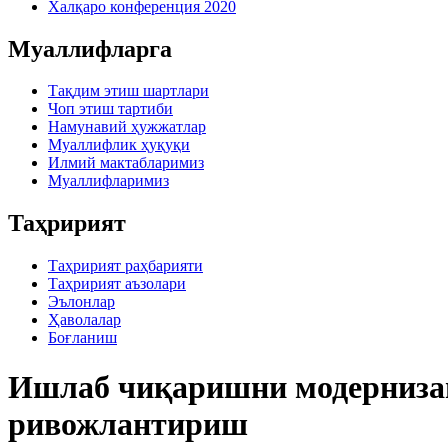
Халқаро конференция 2020
Муаллифларга
Тақдим этиш шартлари
Чоп этиш тартиби
Намунавий ҳужжатлар
Муаллифлик ҳуқуқи
Илмий мактабларимиз
Муаллифларимиз
Таҳририят
Таҳририят раҳбарияти
Таҳририят аъзолари
Эълонлар
Ҳаволалар
Боғланиш
Ишлаб чиқаришни модернизац
ривожлантириш