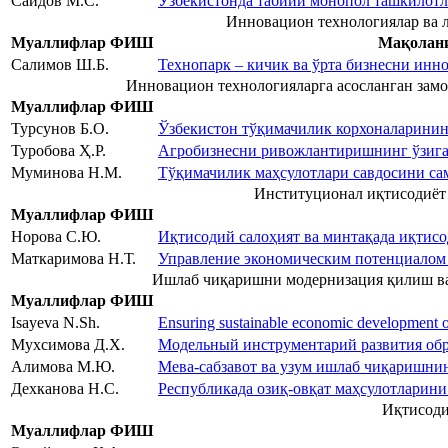
Саидов М.С.
Ўзбекистонда табиий монопол ташкилотл
Инновацион технологиялар ва 
Муаллифлар ФИШ
Мақолани
Салимов Ш.Б.
Технопарк – кичик ва ўрта бизнесни ин
Инновацион технологияларга асосланган зам
Муаллифлар ФИШ
Турсунов Б.О.
Ўзбекистон тўқимачилик корхоналаринин
Туробова Ҳ.Р.
Агробизнесни ривожлантиришнинг ўзига 
Муминова Н.М.
Тўқимачилик маҳсулотлари савдосини са
Институционал иқтисодиёт
Муаллифлар ФИШ
Норова С.Ю.
Иқтисодий салоҳият ва минтақада иқтис
Маткаримова Н.Т.
Управление экономическим потенциалом
Ишлаб чиқаришни модернизация қилиш ва
Муаллифлар ФИШ
Isayeva N.Sh.
Ensuring sustainable economic development of
Мухсимова Д.Х.
Модельный инструментарий развития об
Алимова М.Ю.
Мева-сабзавот ва узум ишлаб чиқаришн
Дехканова Н.С.
Республикада озиқ-овқат маҳсулотларини
Иқтисоди
Муаллифлар ФИШ