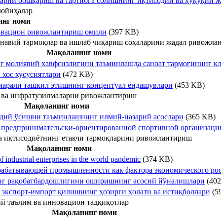
арни бошқариш ва тартибга солишнинг иқтисодий ва ҳуқуқий 
лойиҳалар
нг номи
новацион ривожлантириш омили
(397 KB)
онавий тармоқлар ва ишлаб чиқариш соҳаларини жадал ривожл
Мақоланинг номи
г молиявий хавфсизлигини таъминлашда саноат тармоғининг кл
хос хусусиятлари
(472 KB)
марали ташкил этишнинг концептуал ёндашувлари
(453 KB)
 ва инфратузилмаларни ривожлантириш
Мақоланинг номи
одий ўсишни таъминлашнинг илмий-назарий асослари
(365 KB)
 предпринимательски-ориентированной спортивной организаци
 иқтисодиётнинг етакчи тармоқларини ривожлантириш
Мақоланинг номи
 industrial enterprises in the world pandemic
(374 KB)
рабатывающей промышленности как фактора экономического ро
инг рақобатбардошлигини оширишнинг асосий йўналишлари
(402
 экспорт-импорт қилишнинг ҳозирги ҳолати ва истиқболлари
(5
й таълим ва инновацион тадқиқотлар
Мақоланинг номи