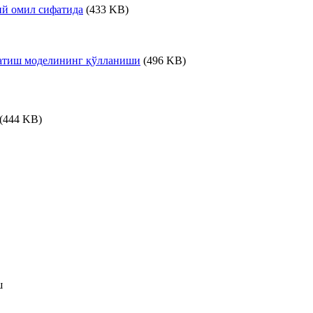
ий омил сифатида
(433 KB)
узатиш моделининг қўлланиши
(496 KB)
(444 KB)
ш