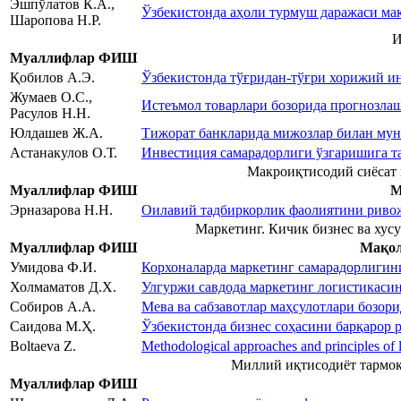
Эшпўлатов К.А.,
Ўзбекистонда аҳоли турмуш даражаси мак
Шаропова Н.Р.
И
Муаллифлар ФИШ
Қобилов А.Э.
Ўзбекистонда тўғридан-тўғри хорижий и
Жумаев О.С.,
Истеъмол товарлари бозорида прогнозла
Расулов Н.Н.
Юлдашев Ж.А.
Тижорат банкларида мижозлар билан мун
Астанакулов О.Т.
Инвестиция самарадорлиги ўзгаришига т
Макроиқтисодий сиёсат 
Муаллифлар ФИШ
М
Эрназарова Н.Н.
Оилавий тадбиркорлик фаолиятини риво
Маркетинг. Кичик бизнес ва хус
Муаллифлар ФИШ
Мақол
Умидова Ф.И.
Корхоналарда маркетинг самарадорлигин
Холмаматов Д.Х.
Улгуржи савдода маркетинг логистикас
Собиров А.А.
Мeва ва сабзавотлар маҳсулотлари бозор
Саидова М.Ҳ.
Ўзбекистонда бизнес соҳасини барқарор
Boltaeva Z.
Methodological approaches and principles of 
Миллий иқтисодиёт тармоқ
Муаллифлар ФИШ