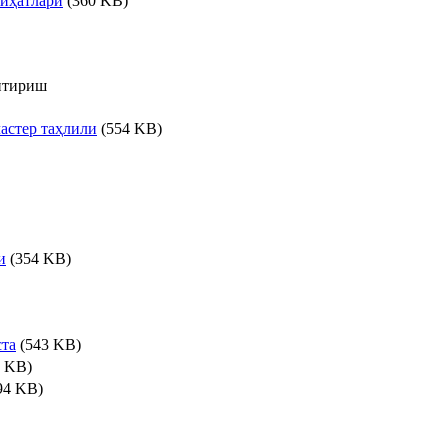
жиҳатлари
(360 KB)
антириш
астер таҳлили
(554 KB)
и
(354 KB)
ста
(543 KB)
 KB)
94 KB)