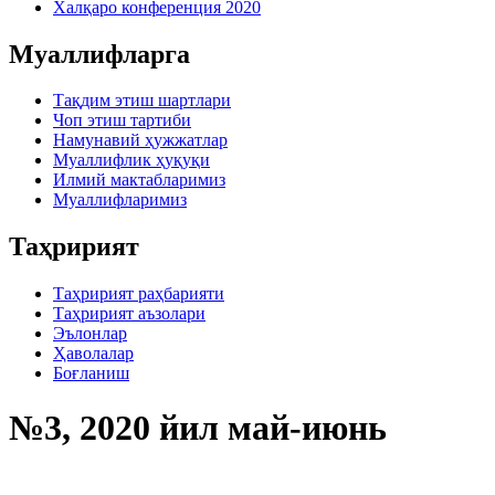
Халқаро конференция 2020
Муаллифларга
Тақдим этиш шартлари
Чоп этиш тартиби
Намунавий ҳужжатлар
Муаллифлик ҳуқуқи
Илмий мактабларимиз
Муаллифларимиз
Таҳририят
Таҳририят раҳбарияти
Таҳририят аъзолари
Эълонлар
Ҳаволалар
Боғланиш
№3, 2020 йил май-июнь