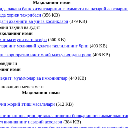
Мақоланинг номи
да чакана банк хизматларининг аҳамияти ва назарий асослари
да хориж тажрибаси
(356 KB)
аги аҳамияти ва ўзига хосликлари
(379 KB)
дий таҳлил ва аудит
қоланинг номи
инг мазмуни ва тавсифи
(560 KB)
ларнинг молиявий ҳолати таҳлилининг ўрни
(403 KB)
инг корпоратив ижтимоий масъулиятдаги роли
(406 KB)
бандлиги
нинг номи
еҳнат: муаммолар ва имкониятлар
(440 KB)
нновацион менежмент
Мақоланинг номи
уни жорий этиш масалалари
(512 KB)
торнинг инновацион ривожланишини бошқаришни такомиллашт
ул қилишнинг назарий асослари
(384 KB)