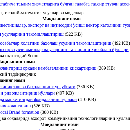
табгача таълим хизматларига бўлган талабга таъсир этувчи асос
қтисодий-математик усуллар ва моделлар
Мақоланинг номи
нвестициялар, экспорт ва иқтисодий ўсиш: вектор хатоликни т
ш усулларини такомиллаштириш
(522 KB)
осабатлар ҳолатини баҳолаш усулини такомилаштириш
(492 KB)
аъсир этувчи омиллар ва уларнинг таъсирини ҳисоблаш йўллари
ва иқтисодий ўсиш
ақоланинг номи
жлантириш орқали камбағалликни қисқартириш
(389 KB)
усий тадбиркорлик
анинг номи
и аниқлаш ва баҳолашнинг услубияти
(336 KB)
ини ривожлантириш йўллари
(407 KB)
ида маркетингдан фойдаланиш йўллари
(410 KB)
 ривожлантириш
(526 KB)
local Brand formation
(380 KB)
 ва соҳаларида ахборот-коммуникация технологияларини қўлла
Мақоланинг номи