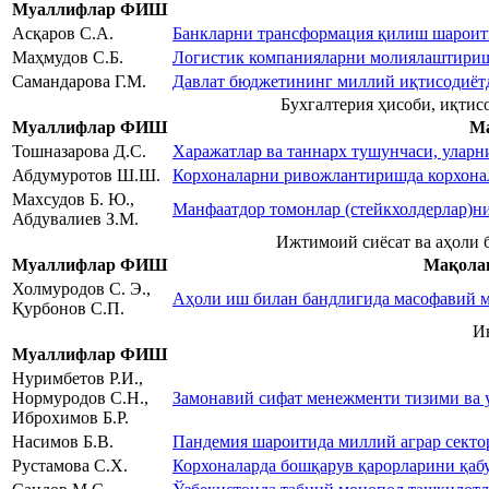
Муаллифлар ФИШ
Асқаров С.А.
Банкларни трансформация қилиш шароити
Маҳмудов С.Б.
Логистик компанияларни молиялаштириш
Самандарова Г.М.
Давлат бюджетининг миллий иқтисодиётд
Бухгалтерия ҳисоби, иқтисо
Муаллифлар ФИШ
Ма
Тошназарова Д.С.
Харажатлар ва таннарх тушунчаси, уларн
Абдумуротов Ш.Ш.
Корхоналарни ривожлантиришда корхона
Махсудов Б. Ю.,
Манфаатдор томонлар (стейкхолдерлар)н
Абдувалиев З.М.
Ижтимоий сиёсат ва аҳоли 
Муаллифлар ФИШ
Мақола
Холмуродов С. Э.,
Аҳоли иш билан бандлигида масофавий м
Қурбонов С.П.
И
Муаллифлар ФИШ
Нуримбетов Р.И.,
Нормуродов С.Н.,
Замонавий сифат менежменти тизими ва 
Иброхимов Б.Р.
Насимов Б.В.
Пандемия шароитида миллий аграр сек
Рустамова С.Х.
Корхоналарда бошқарув қарорларини қаб