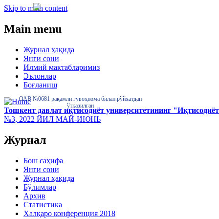
Skip to main content
Main menu
Журнал ҳақида
Янги сони
Илмий мактабларимиз
Эълонлар
Боғланиш
ОАВ №0681 рақамли гувоҳнома билан рўйхатдан
ўтказилган
Тошкент давлат иқтисодиёт университетининг "Иқтисодиёт
№3, 2022 ЙИЛ МАЙ-ИЮНЬ
Журнал
Бош саҳифа
Янги сони
Журнал ҳақида
Бўлимлар
Архив
Статистика
Халқаро конференция 2018