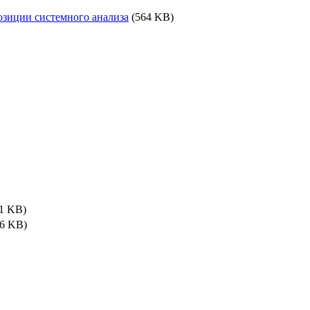
иции системного анализа
(564 KB)
1 KB)
6 KB)