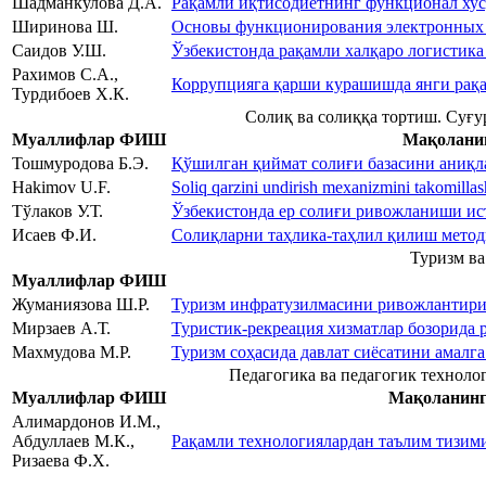
Шадманкулова Д.А.
Рақамли иқтисодиётнинг функционал ху
Ширинова Ш.
Основы функционирования электронных
Саидов У.Ш.
Ўзбекистонда рақамли халқаро логисти
Рахимов С.А.,
Коррупцияга қарши курашишда янги рақ
Турдибоев Х.К.
Солиқ ва солиққа тортиш. Суғу
Муаллифлар ФИШ
Мақолани
Тошмуродова Б.Э.
Қўшилган қиймат солиғи базасини аниқл
Hakimov U.F.
Soliq qarzini undirish mexanizmini takomillasht
Тўлаков У.Т.
Ўзбекистонда ер солиғи ривожланиши ис
Исаев Ф.И.
Солиқларни таҳлика-таҳлил қилиш метод
Туризм ва
Муаллифлар ФИШ
Жуманиязова Ш.Р.
Туризм инфратузилмасини ривожлантириш
Мирзаев А.Т.
Туристик-рекреация хизматлар бозорида
Махмудова М.Р.
Туризм соҳасида давлат сиёсатини амалг
Педагогика ва педагогик техноло
Муаллифлар ФИШ
Мақоланинг
Алимардонов И.М.,
Абдуллаев М.К.,
Рақамли технологиялардан таълим тизим
Ризаева Ф.Х.