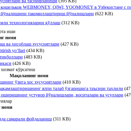
сусиятлари ва таснифланиши
(395 KB)
 кошельков WEBMONEY, QIWI, YOOMONEY в Узбекистане с поз
ка йўналишини такомиллаштириш йўналишлари
(622 KB)
амли технологияларни қўллаш
(312 KB)
рта иши
нг номи
аш ва ҳисоблаш хусусиятлари
(427 KB)
irish yo‘llari
(434 KB)
тиқболлари
(483 KB)
икаси
(426 KB)
 хизмат кўрсатиш
Мақоланинг номи
нинг ўзига хос хусусиятлари
(410 KB)
 рақамлаштиришнинг ялпи талаб ўзгаришига таъсири таҳлили
(47
а оширишнинг устувор йўналишлари, воситалари ва усуллари
(47
гиялар
 номи
ида самарали фойдаланиш
(311 KB)