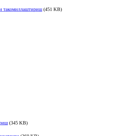
ни такомиллаштириш
(451 KB)
ириш
(345 KB)