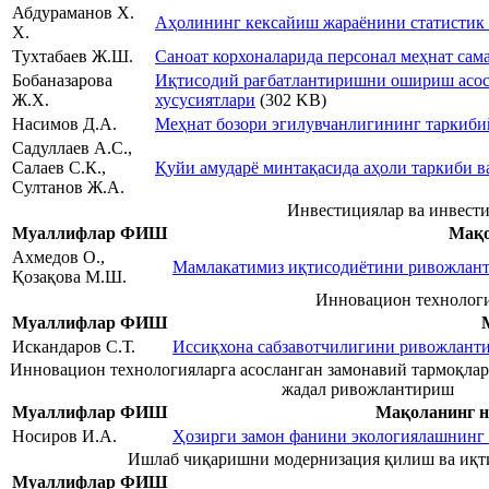
Абдураманов Х.
Аҳолининг кексайиш жараёнини статистик
Х.
Тухтабаев Ж.Ш.
Саноат корхоналарида персонал меҳнат сам
Бобаназарова
Иқтисодий рағбатлантиришни ошириш асоси
Ж.Х.
хусусиятлари
(302 KB)
Насимов Д.А.
Меҳнат бозори эгилувчанлигининг таркиби
Садуллаев А.С.,
Салаев С.К.,
Қуйи амударё минтақасида аҳоли таркиби 
Султанов Ж.А.
Инвестициялар ва инвест
Муаллифлар ФИШ
Мақо
Ахмедов О.,
Мамлакатимиз иқтисодиётини ривожлант
Қозақова М.Ш.
Инновацион технологи
Муаллифлар ФИШ
Искандаров С.Т.
Иссиқхона сабзавотчилигини ривожлант
Инновацион технологияларга асосланган замонавий тармоқла
жадал ривожлантириш
Муаллифлар ФИШ
Мақоланинг 
Носиров И.А.
Ҳозирги замон фанини экологиялашнинг
Ишлаб чиқаришни модернизация қилиш ва иқт
Муаллифлар ФИШ