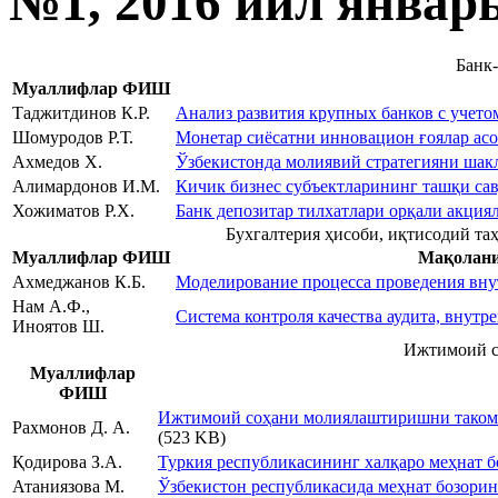
№1, 2016 йил январ
Банк
Муаллифлар ФИШ
Таджитдинов К.Р.
Анализ развития крупных банков с учет
Шомуродов Р.Т.
Монетар сиёсатни инновацион ғоялар ас
Ахмедов Х.
Ўзбекистонда молиявий стратегияни шак
Алимардонов И.М.
Кичик бизнес субъектларининг ташқи са
Хожиматов Р.Х.
Банк депозитар тилхатлари орқали акци
Бухгалтерия ҳисоби, иқтисодий таҳ
Муаллифлар ФИШ
Мақолани
Ахмеджанов К.Б.
Моделирование процесса проведения вну
Нам А.Ф.,
Система контроля качества аудита, внутр
Иноятов Ш.
Ижтимоий си
Муаллифлар
ФИШ
Ижтимоий соҳани молиялаштиришни таком
Рахмонов Д. А.
(523 KB)
Қодирова З.А.
Туркия республикасининг халқаро меҳнат б
Атаниязова М.
Ўзбекистон республикасида меҳнат бозор