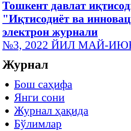
Тошкент давлат иқтисод
"Иқтисодиёт ва иннова
электрон журнали
№3, 2022 ЙИЛ МАЙ-ИЮ
Журнал
Бош саҳифа
Янги сони
Журнал ҳақида
Бўлимлар