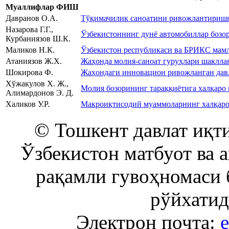
Муаллифлар ФИШ
Давранов О.А.
Тўқимачилик саноатини ривожлантиришн
Назарова Г.Г.,
Ўзбекистоннинг дунё автомобиллар бозо
Курбаниязов Ш.К.
Маликов Н.К.
Ўзбекистон республикаси ва БРИКС мамл
Атаниязов Ж.Х.
Жаҳонда молия-саноат гуруҳлари шаклла
Шокирова Ф.
Жаҳондаги инновацион ривожланган дав
Хўжакулов Х. Ж.,
Молия бозорининг тараққиётига халқаро
Алимардонов Э. Д.
Халиков У.Р.
Макроиқтисодий муаммоларнинг халқаро 
© Тошкент давлат иқти
Ўзбекистон матбуот ва 
рақамли гувоҳномаси 
рўйхатид
Электрон почта:
e