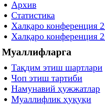
Архив
Статистика
Халқаро конференция 
Халқаро конференция 
Муаллифларга
Тақдим этиш шартлари
Чоп этиш тартиби
Намунавий ҳужжатлар
Муаллифлик ҳуқуқи