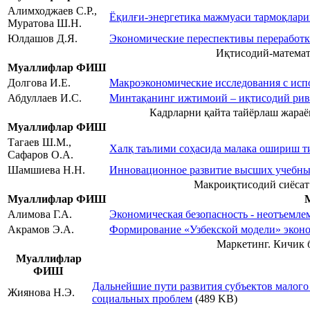
Алимходжаев С.Р.,
Ёқилғи-энергетика мажмуаси тармоқлари
Муратова Ш.Н.
Юлдашов Д.Я.
Экономические переспективы переработ
Иқтисодий-математ
Муаллифлар ФИШ
Долгова И.Е.
Макроэкономические исследования с исп
Абдуллаев И.С.
Минтақанинг ижтимoий – иқтисoдий рив
Кадрларни қайта тайёрлаш жараё
Муаллифлар ФИШ
Тагаев Ш.М.,
Халқ таълими соҳасида малака ошириш 
Сафаров О.А.
Шамшиева Н.Н.
Инновационное развитие высших учебных
Макроиқтисодий сиёсат
Муаллифлар ФИШ
Алимова Г.А.
Экономическая безопасность - неотъемлем
Акрамов Э.А.
Формирование «Узбекской модели» эконо
Маркетинг. Кичик 
Муаллифлар
ФИШ
Дальнейшие пути развития субъектов малого
Жиянова Н.Э.
социальных проблем
(489 KB)