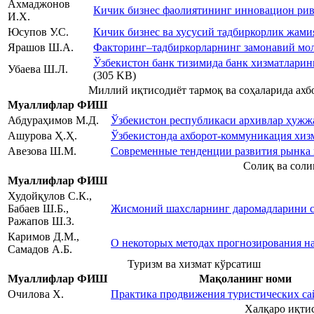
Ахмаджонов
Кичик бизнес фаолиятининг инновацион р
И.Х.
Юсупов У.С.
Кичик бизнес ва хусусий тадбиркорлик жам
Ярашов Ш.А.
Факторинг–тадбиркорларнинг замонавий мо
Ўзбекистон банк тизимида банк хизматлари
Убаева Ш.Л.
(305 KB)
Миллий иқтисодиёт тармоқ ва соҳаларида ах
Муаллифлар ФИШ
Абдураҳимов М.Д.
Ўзбекистон республикаси архивлар ҳуж
Ашурова Ҳ.Ҳ.
Ўзбекистонда ахборот-коммуникация хи
Авезова Ш.М.
Современные тенденции развития рынка 
Солиқ ва соли
Муаллифлар ФИШ
Худойқулов С.К.,
Бабаев Ш.Б.,
Жисмоний шахсларнинг даромадларини с
Ражапов Ш.З.
Каримов Д.М.,
О некоторых методах прогнозирования н
Самадов А.Б.
Туризм ва хизмат кўрсатиш
Муаллифлар ФИШ
Мақоланинг номи
Очилова Х.
Практика продвижения туристических са
Халқаро иқти