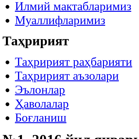
Илмий мактабларимиз
Муаллифларимиз
Таҳририят
Таҳририят раҳбарияти
Таҳририят аъзолари
Эълонлар
Ҳаволалар
Боғланиш