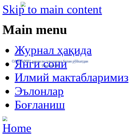
Skip to main content
Main menu
Журнал ҳақида
Янги сони
ОАВ №0681 рақамли гувоҳнома билан рўйхатдан
ўтказилган
Илмий мактабларимиз
Эълонлар
Боғланиш