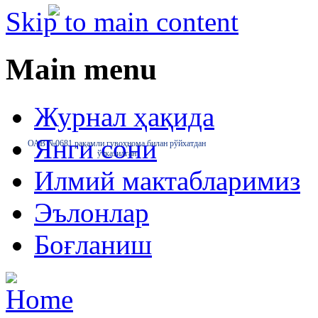
Skip to main content
Main menu
Журнал ҳақида
Янги сони
ОАВ №0681 рақамли гувоҳнома билан рўйхатдан
ўтказилган
Илмий мактабларимиз
Эълонлар
Боғланиш