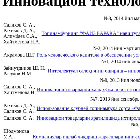
Инновацион техноло
№3, 2014 йил м
Салихов С. А.,
Рахимов Д. А.,
Топинамбурнинг “ФАЙЗ БАРАКА” нави туган
Алимбаев С.А.,
Хайтметова Н.А.
№2, 2014 йил март-ап
Акрамова Ш.Г.
Роль человеческого капитала в обеспечении у
№1, 2014 йил янв
Зайнутдинов Ш. Н.,
Интеллектуал салоҳиятни ошириш – инн
Расулов Н.М.
№8, 2013 йил нояб
Салихов С. А.,
Инновацион товарларни халқ хўжалигига тран
Хаитмедова Н.
№7, 2013 йил сентябрь
Рахимов Д. А.,
Использование клубней топинамбура сорта «Фа
Салихов С. А.
Салихов С. А.
Инновацион товарларни яратилишида ихтирол
№6,
Шодмонова
У. А.,
Компаниялар ишлаб чиқариш жараёнларининг ахб