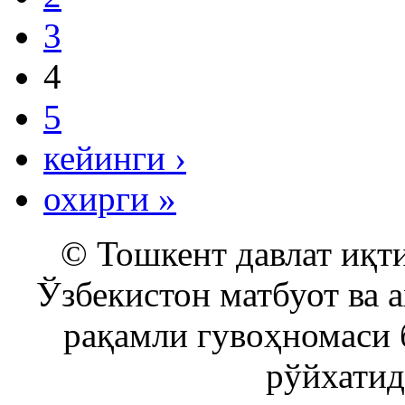
3
4
5
кейинги ›
охирги »
© Тошкент давлат иқти
Ўзбекистон матбуот ва 
рақамли гувоҳномаси 
рўйхатид