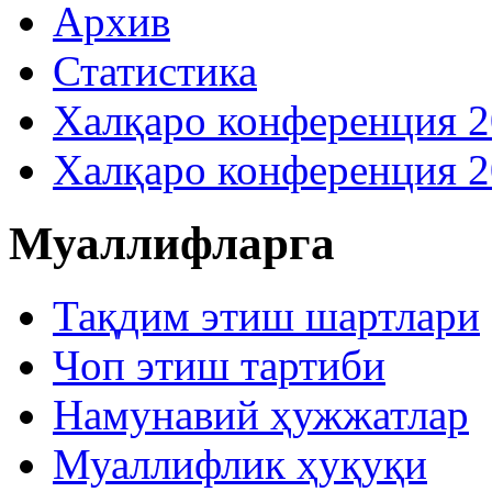
Архив
Статистика
Халқаро конференция 
Халқаро конференция 
Муаллифларга
Тақдим этиш шартлари
Чоп этиш тартиби
Намунавий ҳужжатлар
Муаллифлик ҳуқуқи