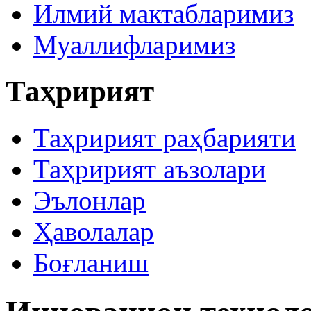
Илмий мактабларимиз
Муаллифларимиз
Таҳририят
Таҳририят раҳбарияти
Таҳририят аъзолари
Эълонлар
Ҳаволалар
Боғланиш