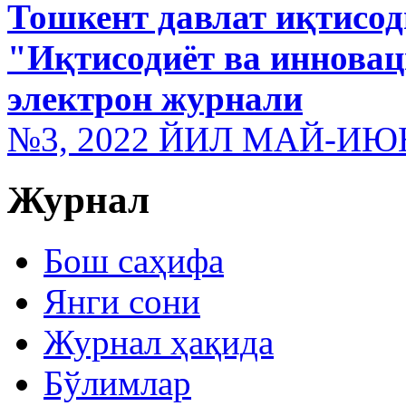
Тошкент давлат иқтисод
"Иқтисодиёт ва иннова
электрон журнали
№3, 2022 ЙИЛ МАЙ-ИЮ
Журнал
Бош саҳифа
Янги сони
Журнал ҳақида
Бўлимлар