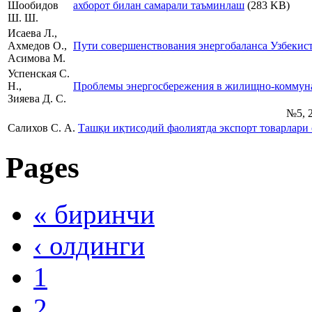
Шообидов
ахборот билан самарали таъминлаш
(283 KB)
Ш. Ш.
Исаева Л.,
Ахмедов О.,
Пути совершенствования энергобаланса Узбекис
Асимова М.
Успенская С.
Н.,
Проблемы энергосбережения в жилищно-коммуна
Зияева Д. С.
№5, 
Салихов С. А.
Ташқи иқтисодий фаолиятда экспорт товарлар
Pages
« биринчи
‹ олдинги
1
2