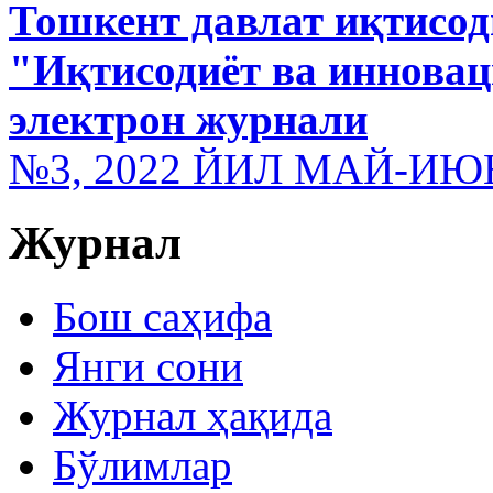
Тошкент давлат иқтисод
"Иқтисодиёт ва иннова
электрон журнали
№3, 2022 ЙИЛ МАЙ-ИЮ
Журнал
Бош саҳифа
Янги сони
Журнал ҳақида
Бўлимлар