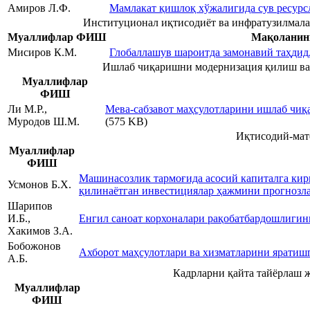
Амиров Л.Ф.
Мамлакат қишлоқ хўжалигида сув ресур
Институционал иқтисодиёт ва инфратузилмал
Муаллифлар ФИШ
Мақоланин
Мисиров К.М.
Глобаллашув шароитда замонавий таҳдид
Ишлаб чиқаришни модернизация қилиш ва
Муаллифлар
ФИШ
Ли М.Р.,
Мева-сабзавот маҳсулотларини ишлаб чиқ
Муродов Ш.М.
(575 KB)
Иқтисодий-мате
Муаллифлар
ФИШ
Машинасозлик тармоғида асосий капиталга кир
Усмонов Б.Х.
қилинаётган инвестициялар ҳажмини прогнозл
Шарипов
И.Б.,
Енгил саноат корхоналари рақобатбардошлиги
Хакимов З.А.
Бобожонов
Ахборот маҳсулотлари ва хизматларини яратиш
А.Б.
Кадрларни қайта тайёрлаш 
Муаллифлар
ФИШ