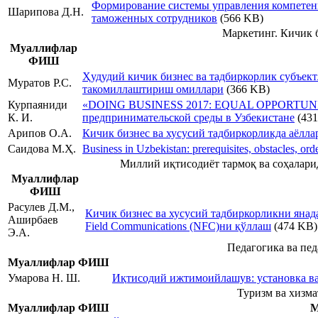
Формирование системы управления компетенц
Шарипова Д.Н.
таможенных сотрудников
(566 KB)
Маркетинг. Кичик 
Муаллифлар
ФИШ
Ҳудудий кичик бизнес ва тадбиркорлик субъек
Муратов Р.С.
такомиллаштириш омиллари
(366 KB)
Курпаяниди
«DOING BUSINESS 2017: EQUAL OPPORTUNITI
К. И.
предпринимательской среды в Узбекистане
(431
Арипов О.А.
Кичик бизнес ва хусусий тадбиркорликда аёлл
Саидова М.Ҳ.
Business in Uzbekistan: prerequisites, obstacles, ord
Миллий иқтисодиёт тармоқ ва соҳалари
Муаллифлар
ФИШ
Расулев Д.М.,
Кичик бизнес ва хусусий тадбиркорликни яна
Аширбаев
Field Communications (NFC)ни қўллаш
(474 KB)
Э.А.
Педагогика ва пед
Муаллифлар ФИШ
Умарова Н. Ш.
Иқтисодий ижтимоийлашув: установка ва
Туризм ва хизма
Муаллифлар ФИШ
М