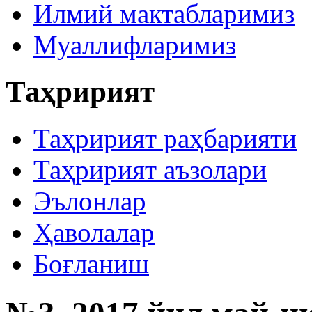
Илмий мактабларимиз
Муаллифларимиз
Таҳририят
Таҳририят раҳбарияти
Таҳририят аъзолари
Эълонлар
Ҳаволалар
Боғланиш