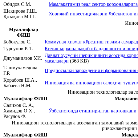
Обидов С.М.
Мамлакатимиз реал сектор корхоналарига
Шакирова Г.Ш.,
Хорижий инвестицияларни ўзбекистон и
Қозақова М.Ш.
Иннов
Муаллифлар
ФИШ
Бобокулов С.
Коммунал хизмат кўрсатиш тизими самара
Турсунов Р. Т.
Кичик корхона рақобатбардошлигини оши
Давлат-хусусий шерикчилиги асосида кор
Джуманиязов У.И.
масалалари
(368 KB)
Ташмухамедова
Предпосылки зарождения и формирования с
Г.Р.
Қорабоев Ш.А.,
Инновация ва инновацион салоҳият тушун
Бабаева Н.М.
Инновацион технологиялар ва л
Муаллифлар ФИШ
Мақолани
Салихов С. А.,
Хамидов О.Х.,
Ўзбекистонда етиштирилган картошкани
Расулов Ф.
Инновацион технологияларга асосланган замонавий тармо
ривожлантириш
Муаллифлар ФИШ
Мақола