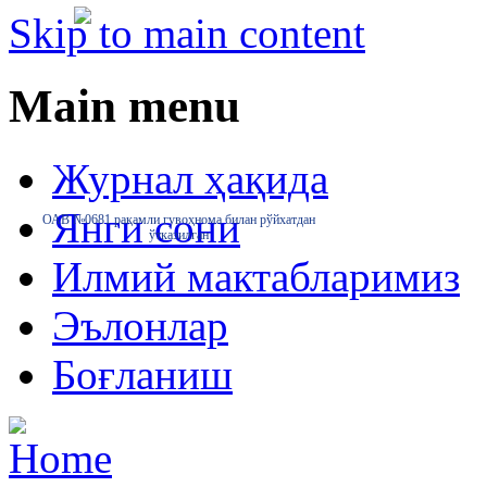
Skip to main content
Main menu
Журнал ҳақида
Янги сони
ОАВ №0681 рақамли гувоҳнома билан рўйхатдан
ўтказилган
Илмий мактабларимиз
Эълонлар
Боғланиш