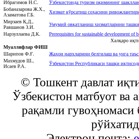
Ибрагимов Н.С.
Ўзбекистонда туризм оқимининг шаклла
Бобаназарова Ж.Х.,
Хизмат кўрсатиш соҳасини ривожлантир
Азаматова Г.Б.
Мирзаев Қ.Д.,
Умумий овқатланиш хизматларини ташки
Равшанов З.И.
Нарзуллаева Д.К.
Prerequisites for sustainable development of 
Халқаро иқт
Муаллифлар ФИШ
Шарипов Ф.Ғ.
Жaҳон нapxлapини бeлгилaш ва унгa тaъс
Махмудов Ш.,
Ўзбекистон Республикаси ташқи иқтисод
Исаев Р.А.
© Тошкент давлат иқти
Ўзбекистон матбуот ва 
рақамли гувоҳномаси 
рўйхатид
Электрон почта:
e