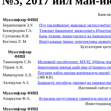
№3, 2017 йил май-и
Банк-м
Муаллифлар ФИШ
Бердиназаров З.У.
Пул таклифининг мамлакат иқтисодиётиг
Бекмуродова Г.А.
Тижорат банкининг мижозларга йўналтир
Султанова Н.И.
Банк тизими ликвидлилиги ва барқарорл
Костина Л. М.
Виртуальные банки: перспективы развити
Бухгалтерия ҳисо
Муаллифлар
ФИШ
Ташназаров С.Н.
Молиявий ҳисоботнинг МҲХС бўйича тран
Тўраев А.Н.
Improvement internal audit plan of business ent
Пахтани қайта ишлаш корхонасида ишлаб
Маматқулов А.Х.
(388 KB)
Авлоқулов А.З.
Бошқарув ҳисобида даромад ва харажатл
Ижтимоий сиёсат в
Муаллифлар ФИШ
Анаркулов Ф.А.
Қурилиш индустрияси тармоғида инсон 
Инвестициялар
Муаллифлар ФИШ