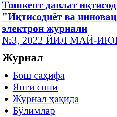
Тошкент давлат иқтисод
"Иқтисодиёт ва иннова
электрон журнали
№3, 2022 ЙИЛ МАЙ-ИЮ
Журнал
Бош саҳифа
Янги сони
Журнал ҳақида
Бўлимлар