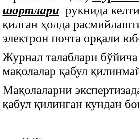
шартлари
рукнида келти
қилган ҳолда расмийлаш
электрон почта орқали ю
Журнал талаблари бўйич
мақолалар қабул қилинма
Мақолаларни экспертизад
қабул қилинган кундан бо