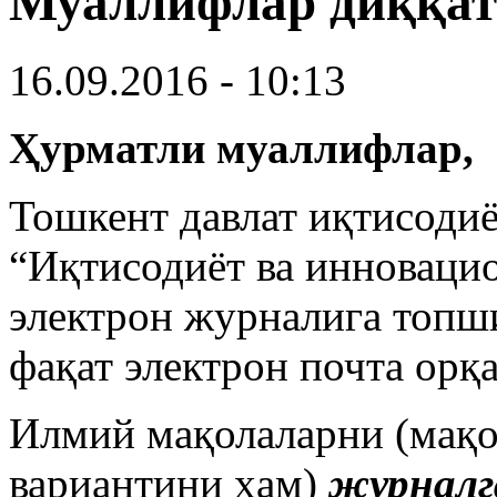
Муаллифлар диққат
16.09.2016 - 10:13
Ҳурматли муаллифлар,
Тошкент давлат иқтисоди
“Иқтисодиёт ва инноваци
электрон журналига топш
фақат электрон почта орқ
Илмий мақолаларни (мақо
вариантини ҳам)
журналг