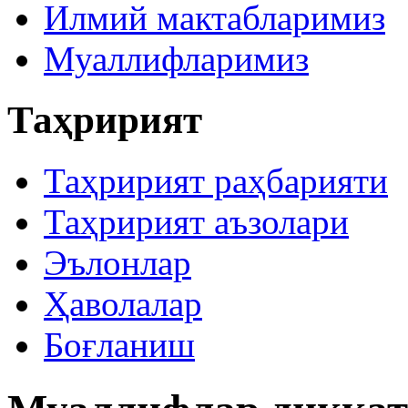
Илмий мактабларимиз
Муаллифларимиз
Таҳририят
Таҳририят раҳбарияти
Таҳририят аъзолари
Эълонлар
Ҳаволалар
Боғланиш