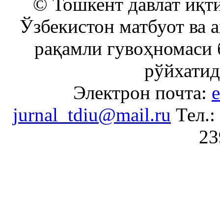
© Тошкент давлат иқти
Ўзбекистон матбуот ва 
рақамли гувоҳномаси 
рўйхатид
Электрон почта:
e
jurnal_tdiu@mail.ru
Тел.:
23