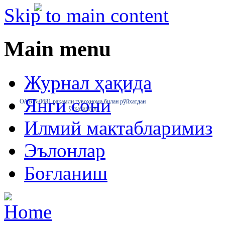
Skip to main content
Main menu
Журнал ҳақида
Янги сони
ОАВ №0681 рақамли гувоҳнома билан рўйхатдан
ўтказилган
Илмий мактабларимиз
Эълонлар
Боғланиш