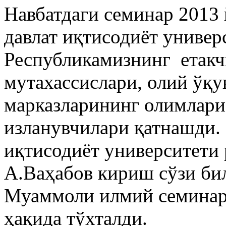
Навбатдаги семинар 2013
давлат иқтисодиёт универ
Республикамизнинг етакч
мутахассислари, олий ўқу
марказларининг олимлари
изланувчилари қатнашди.
иқтисодиёт университети р
А.Ваҳабов кириш сўзи бил
Муаммоли илмий семинар
ҳақида тўхталди.