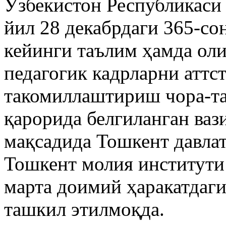
Ўзбекистон Республикаси
йил 28 декабрдаги 365-с
кейинги таълим ҳамда ол
педагогик кадрларни аттс
такомиллаштириш чора-та
қарорида белгиланган ва
мақсадида Тошкент давлат
Тошкент молия институти
марта доимий ҳаракатдаг
ташкил этилмоқда.