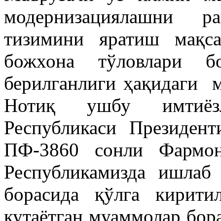
модернизациялашни ра
тизимини яратиш мақса
божхона тўловлари бо
берилганлиги ҳақидаги м
Нотиқ ушбу имтиёзл
Республикаси Президен
ПФ-3860 сонли Фармон
Республикамизда ишлаб
борасида қўлга кирити
кутаётган муаммолар бор