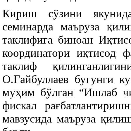
Кириш сўзини якунид
семинарда маъруза қил
таклифига биноан Иқтис
координатори иқтисод ф
таклиф қилинганлиги
О.Ғайбуллаев бугунги к
муҳим бўлган “Ишлаб ч
фискал рағбатлантириш
мавзусида маъруза қилиш