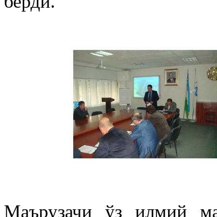
берди.
Маърузачи ўз илмий м