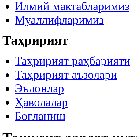
Илмий мактабларимиз
Муаллифларимиз
Таҳририят
Таҳририят раҳбарияти
Таҳририят аъзолари
Эълонлар
Ҳаволалар
Боғланиш