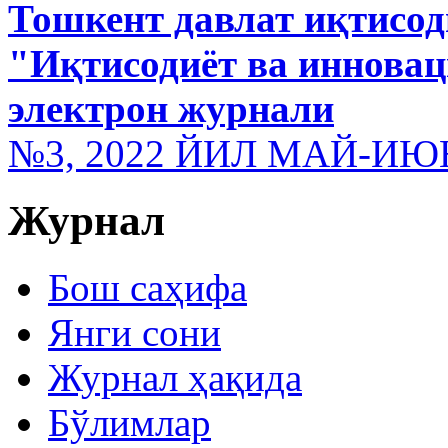
Тошкент давлат иқтисод
"Иқтисодиёт ва иннова
электрон журнали
№3, 2022 ЙИЛ МАЙ-ИЮ
Журнал
Бош саҳифа
Янги сони
Журнал ҳақида
Бўлимлар