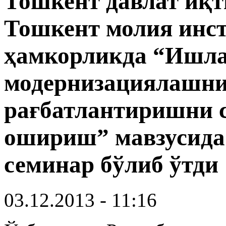
Тошкент давлат иқт
Тошкент молия инст
ҳамкорликда “Ишл
модернизациялашни
рағбатлантиришни 
ошириш” мавзусид
семинар бўлиб ўтди
03.12.2013 - 11:16