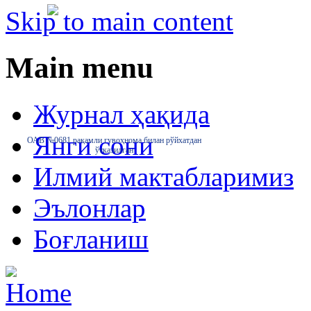
Skip to main content
Main menu
Журнал ҳақида
Янги сони
ОАВ №0681 рақамли гувоҳнома билан рўйхатдан
ўтказилган
Илмий мактабларимиз
Эълонлар
Боғланиш