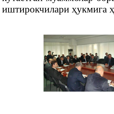
иштирокчилари ҳукмига ҳ