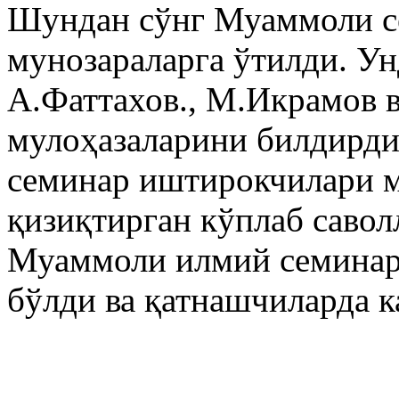
Шундан сўнг Муаммоли се
мунозараларга ўтилди. Ун
А.Фаттахов., М.Икрамов 
мулоҳазаларини билдирди
семинар иштирокчилари м
қизиқтирган кўплаб саво
Муаммоли илмий семинар 
бўлди ва қатнашчиларда к