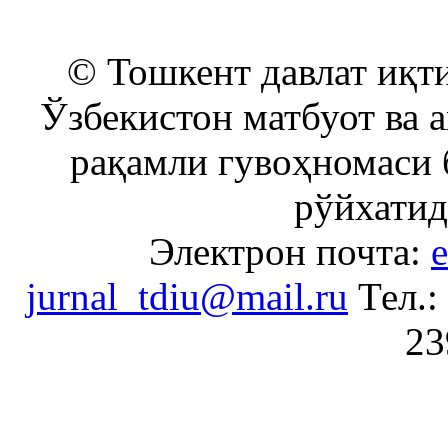
© Тошкент давлат иқти
Ўзбекистон матбуот ва 
рақамли гувоҳномаси 
рўйхатид
Электрон почта:
e
jurnal_tdiu@mail.ru
Тел.:
23